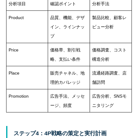
分析項目
確認ポイント
分析手法
Product
品質、機能、デザ
製品比較、顧客レ
イン、ラインナッ
ビュー分析
プ
Price
価格帯、割引戦
価格調査、コスト
略、支払い条件
構造分析
Place
販売チャネル、地
流通経路調査、店
理的カバレッジ
舗訪問
Promotion
広告手法、メッセ
広告分析、SNSモ
ージ、頻度
ニタリング
ステップ4：4P戦略の策定と実行計画