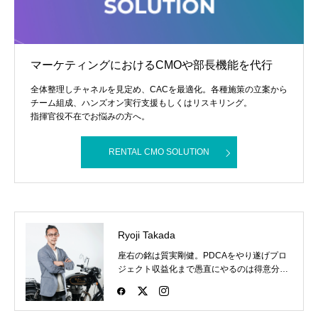
マーケティングにおけるCMOや部長機能を代行
全体整理しチャネルを見定め、CACを最適化。各種施策の立案から
チーム組成、ハンズオン実行支援もしくはリスキリング。
指揮官役不在でお悩みの方へ。
RENTAL CMO SOLUTION
Ryoji Takada
座右の銘は質実剛健。PDCAをやり遂げプロ
ジェクト収益化まで愚直にやるのは得意分
野。あだ名は夜桜で、昔は格闘技のプロであ
った時の名残。バイクとファッションと格闘
技が好き。