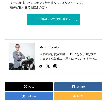
チーム組成、ハンズオン実行支援もしくはリスキリング。
指揮官役不在でお悩みの方へ。
RENTAL CMO SOLUTION
Ryoji Takada
座右の銘は質実剛健。PDCAをやり遂げプロ
ジェクト収益化まで愚直にやるのは得意分
野。あだ名は夜桜で、昔は格闘技のプロであ
った時の名残。バイクとファッションと格闘
技が好き。
Post
Share
Hatena
RSS