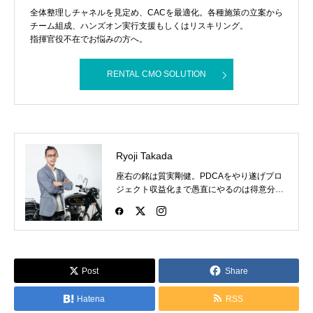
全体整理しチャネルを見定め、CACを最適化。各種施策の立案から
チーム組成、ハンズオン実行支援もしくはリスキリング。
指揮官役不在でお悩みの方へ。
RENTAL CMO SOLUTION
Ryoji Takada
座右の銘は質実剛健。PDCAをやり遂げプロ
ジェクト収益化まで愚直にやるのは得意分
野。あだ名は夜桜で、昔は格闘技のプロであ
った時の名残。バイクとファッションと格闘
技が好き。
Post
Share
Hatena
RSS