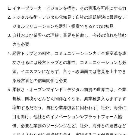
イネーブラー力：ビジョンを描き、その実現を可能にする力
デジタル技術・デジタル化知見：自社の課題解決に最適なデ
ジタルソリューションを選別・提案できるだけの知見
自社および業界への理解：業界を俯瞰し、今後の流れを読む
力も必要
経営トップとの相性、コミュニケーション力：企業変革を成
功させるには経営トップとの相性、コミュニケーションも必
須。イエスマンにならず、言うべき局面では意見を上申でき
る経営者との信頼関係も必要
柔軟さ・オープンマインド：デジタル前提の世界では、企業
規模、国境がどんどん関係なくなる。異業種参入もますます
増加するだろう。自社や業界慣習に囚われず、社外、海外に
目を向け、他社とのイノベーションやプラットフォーム協
働、必要な業務のソーシングなど、社外、海外との連携など
も取り入れながら最適解を考え、実行することが必要となっ