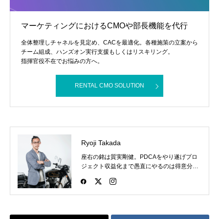
マーケティングにおけるCMOや部長機能を代行
全体整理しチャネルを見定め、CACを最適化。各種施策の立案から
チーム組成、ハンズオン実行支援もしくはリスキリング。
指揮官役不在でお悩みの方へ。
RENTAL CMO SOLUTION
Ryoji Takada
座右の銘は質実剛健。PDCAをやり遂げプロ
ジェクト収益化まで愚直にやるのは得意分
野。あだ名は夜桜で、昔は格闘技のプロであ
った時の名残。バイクとファッションと格闘
技が好き。