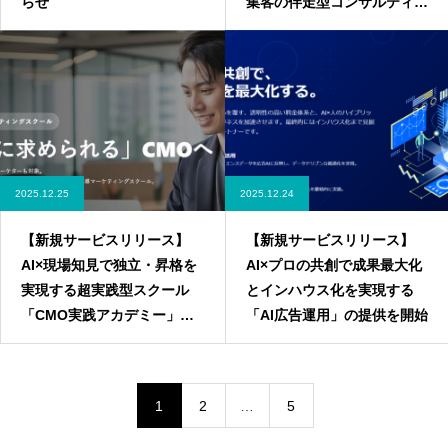
らせ
集客の伴走型コンサルティン
グ事例を公開しました
2025.12.25
2025.12.24
【新規サービスリリース】
【新規サービスリリース】
AI×現場知見で独立・昇格を
AI×プロの共創で成果最大化
実現する超実践型スクール
とインハウス化を実現する
「CMO実践アカデミー」の
「AI広告運用」の提供を開始
提供を開始
1
2
…
5