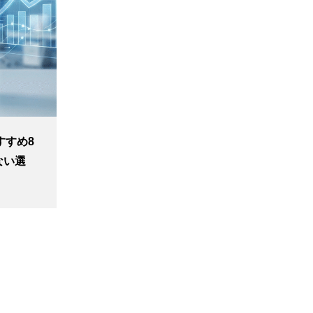
すすめ8
ない選