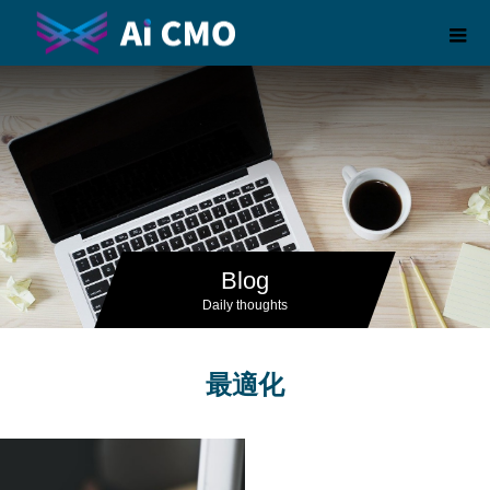
Blog
Daily thoughts
最適化