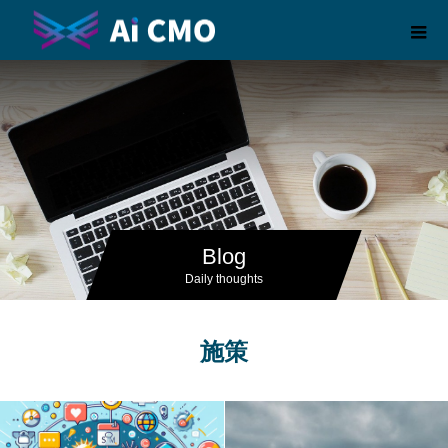
Blog
Daily thoughts
施策