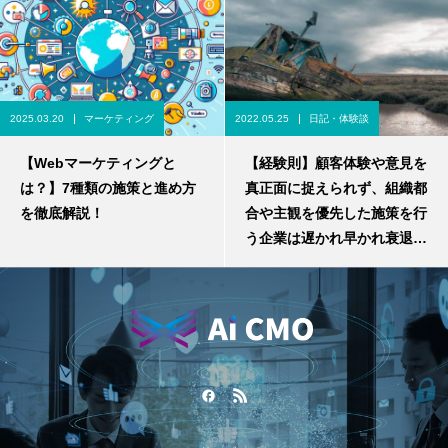
2025.03.20
マーケティング
2022.05.25
日記・体験談
【Webマーケティングと
【経験則】顧客体験や意見を
は？】7種類の施策と進め方
真正面に捉えられず、組織都
を徹底解説！
合や主観を優先した施策を行
う企業は遅かれ早かれ衰退す
るという話