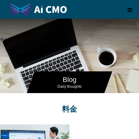
Blog
Daily thoughts
料金