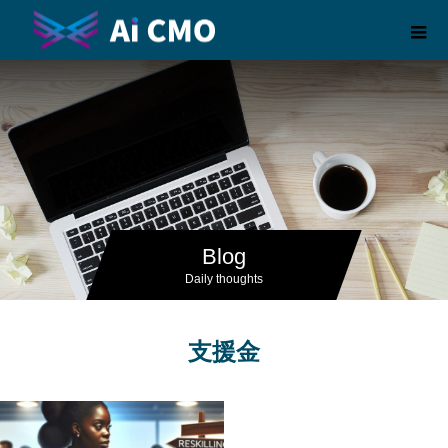
Blog
Daily thoughts
支援金