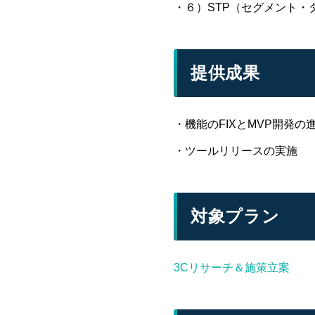
・６）STP（セグメント
提供成果
・機能のFIXとMVP開発の
・ツールリリースの実施
対象プラン
3Cリサーチ＆施策立案