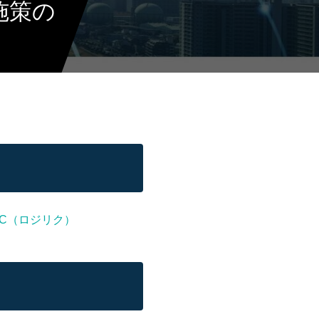
施策の
EC（ロジリク）