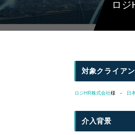
ロジ
対象クライア
ロジHR株式会社
様 -
日
介入背景