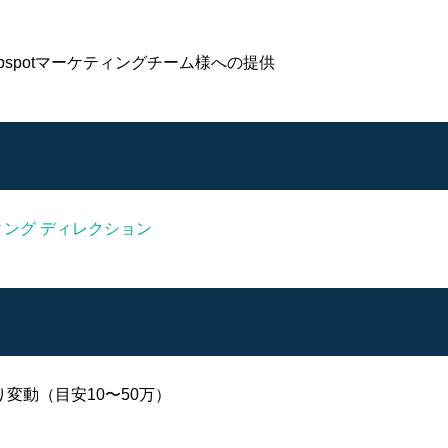
bspotマーケティングチーム様への提供
ィング ディレクション
変動（目安10〜50万）